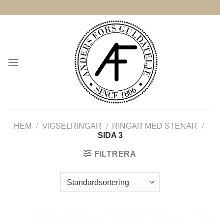
Skip
to
content
HEM
/
VIGSELRINGAR
/
RINGAR MED STENAR
/
SIDA 3
FILTRERA