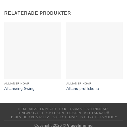
RELATERADE PRODUKTER
ALLIANSRINGAR
ALLIANSRINGAR
Alliansring Swing
Allians-profilskena
HEM
VIGSELRINGAR
EXKLUSIVA VIGSELRINGAR
RINGAR GULD
SMYCKEN
DESIGN
ATT TÄNKA PÅ
BOKA TID / BESTÄLLA
ÄDELSTENAR
INTEGRITETSPOLICY
Copyright 2026 ©
Vigselring.nu