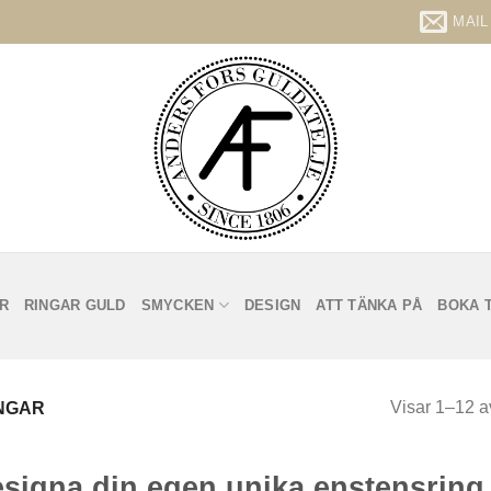
MAIL
R
RINGAR GULD
SMYCKEN
DESIGN
ATT TÄNKA PÅ
BOKA T
Visar 1–12 av
NGAR
signa din egen unika enstensring