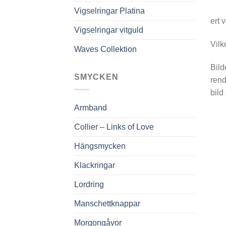
Vigselringar Platina
ert 
Vigselringar vitguld
Vilk
Waves Collektion
Bild
SMYCKEN
rend
bild
Armband
Collier – Links of Love
Hängsmycken
Klackringar
Lordring
Manschettknappar
Morgongåvor