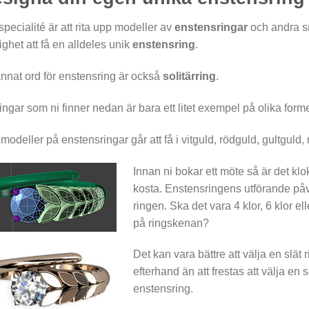
specialité är att rita upp modeller av
enstensringar
och andra s
ighet att få en alldeles unik
enstensring
.
annat ord för enstensring är också
solitärring
.
ingar som ni finner nedan är bara ett litet exempel på olika form
 modeller på enstensringar går att få i vitguld, rödguld, gultguld
Innan ni bokar ett möte så är det klo
kosta. Enstensringens utförande på
ringen. Ska det vara 4 klor, 6 klor e
på ringskenan?
Det kan vara bättre att välja en slät 
efterhand än att frestas att välja en 
enstensring.