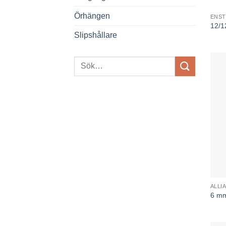
Örhängen
ENST
12/1
Slipshållare
ALLI
6 mm