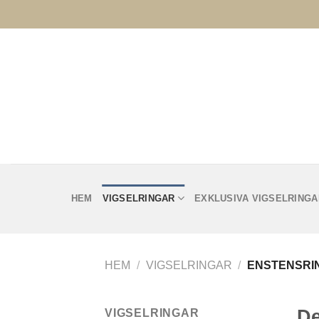
Skip
to
content
HEM
VIGSELRINGAR
EXKLUSIVA VIGSELRINGA
HEM
/
VIGSELRINGAR
/
ENSTENSRI
De
VIGSELRINGAR