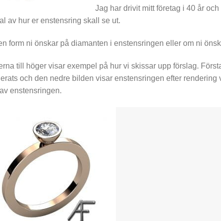
Jag har drivit mitt företag i 40 år o
val av hur er enstensring skall se ut.
en form ni önskar på diamanten i enstensringen eller om ni öns
erna till höger visar exempel på hur vi skissar upp förslag. Förs
erats och den nedre bilden visar enstensringen efter rendering v
 av enstensringen.