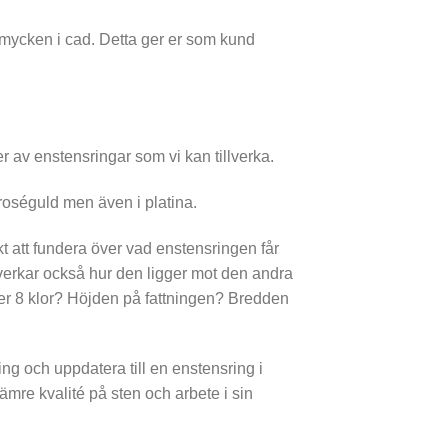
mycken i cad. Detta ger er som kund
er av enstensringar som vi kan tillverka.
, roséguld men även i platina.
kt att fundera över vad enstensringen får
verkar också hur den ligger mot den andra
ller 8 klor? Höjden på fattningen? Bredden
ring och uppdatera till en enstensring i
sämre kvalité på sten och arbete i sin