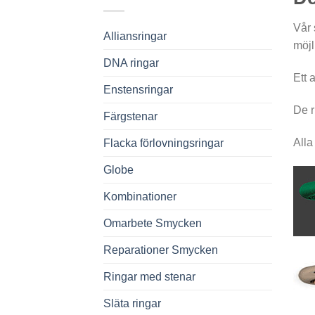
Vår 
Alliansringar
möjl
DNA ringar
Ett 
Enstensringar
De r
Färgstenar
Alla
Flacka förlovningsringar
Globe
Kombinationer
Omarbete Smycken
Reparationer Smycken
Ringar med stenar
Släta ringar