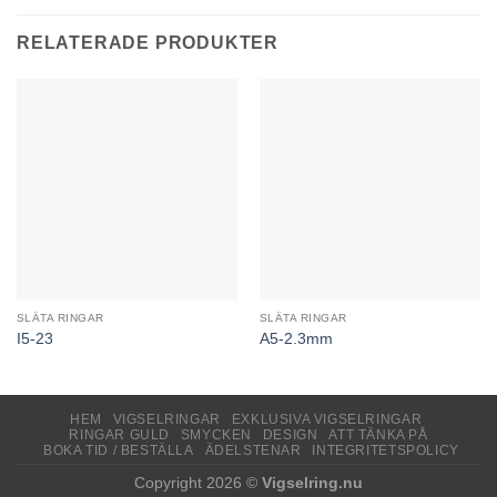
RELATERADE PRODUKTER
SLÄTA RINGAR
SLÄTA RINGAR
I5-23
A5-2.3mm
HEM
VIGSELRINGAR
EXKLUSIVA VIGSELRINGAR
RINGAR GULD
SMYCKEN
DESIGN
ATT TÄNKA PÅ
BOKA TID / BESTÄLLA
ÄDELSTENAR
INTEGRITETSPOLICY
Copyright 2026 ©
Vigselring.nu