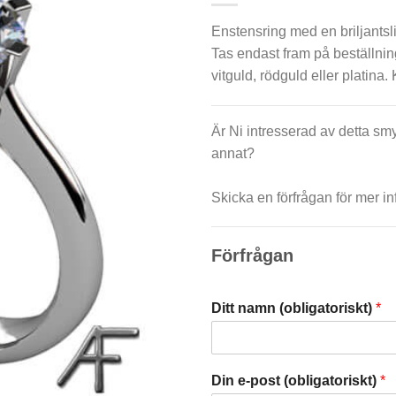
Enstensring med en briljantsl
Tas endast fram på beställning
vitguld, rödguld eller platina. 
Är Ni intresserad av detta smy
annat?
Skicka en förfrågan för mer in
Förfrågan
Ditt namn (obligatoriskt)
*
Din e-post (obligatoriskt)
*