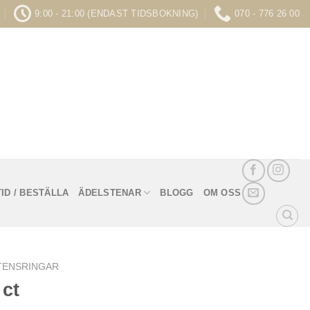
9:00 - 21:00 (ENDAST TIDSBOKNING)
070 - 776 26 00
ID / BESTÄLLA
ÄDELSTENAR
BLOGG
OM OSS
TENSRINGAR
 ct