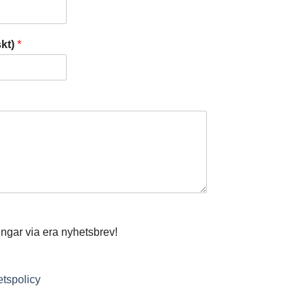
skt)
*
ingar via era nyhetsbrev!
tetspolicy